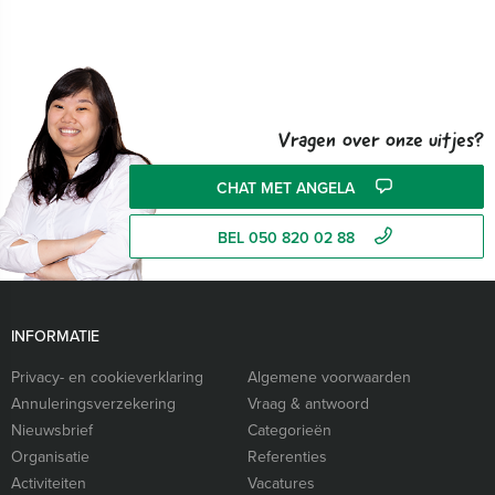
Vragen over onze uitjes?
CHAT MET ANGELA
BEL 050 820 02 88
INFORMATIE
Privacy- en cookieverklaring
Algemene voorwaarden
Annuleringsverzekering
Vraag & antwoord
Nieuwsbrief
Categorieën
Organisatie
Referenties
Activiteiten
Vacatures