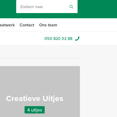
aatwerk
Contact
Ons team
050 820 02 88
Creatieve Uitjes
4 uitjes