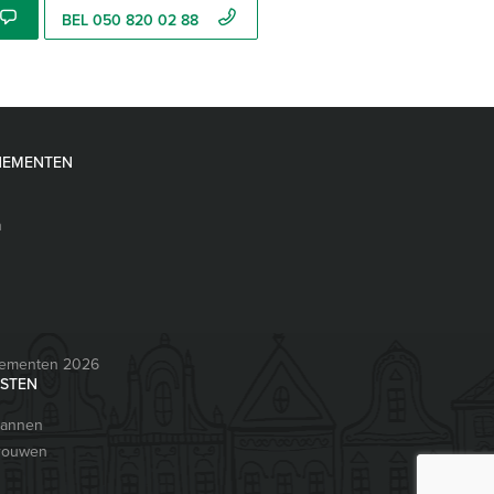
BEL 050 820 02 88
NEMENTEN
n
nementen 2026
ESTEN
mannen
vrouwen