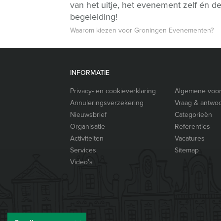
van het uitje, het evenement zelf én d
begeleiding!
Waarom kiezen voor Groningen Evenementen?
INFORMATIE
Privacy- en cookieverklaring
Algemene voo
Annuleringsverzekering
Vraag & antwo
Nieuwsbrief
Categorieën
Organisatie
Referenties
Activiteiten
Vacatures
Services
Sitemap
Video’s