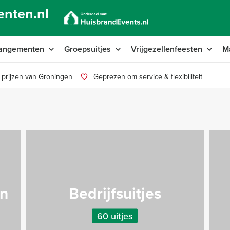
nten.nl
angementen
Groepsuitjes
Vrijgezellenfeesten
M
 prijzen van Groningen
Geprezen om service & flexibiliteit
n
Bedrijfsuitjes
60 uitjes