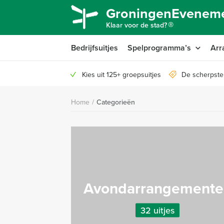
GroningenEveneme
®
Klaar voor de stad?
Bedrijfsuitjes
Spelprogramma’s
Arr
Kies uit 125+ groepsuitjes
De scherpste
Home
/
Categorieën
Avondarrangemente
32 uitjes