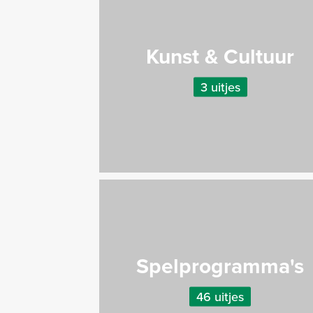
Kunst & Cultuur
3 uitjes
Spelprogramma's
46 uitjes