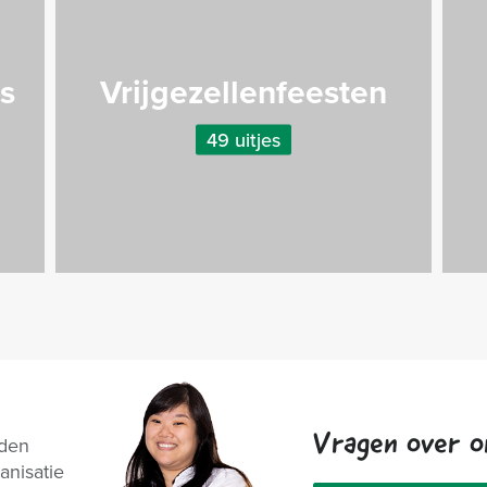
es
Vrijgezellenfeesten
49 uitjes
Vragen over o
nden
anisatie