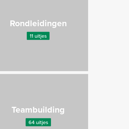
Rondleidingen
11 uitjes
Teambuilding
64 uitjes