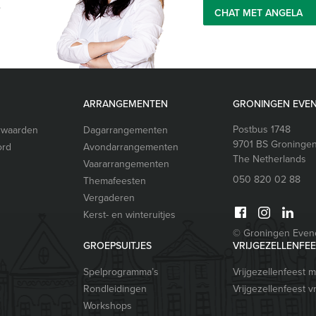
e
CHAT MET ANGELA
ARRANGEMENTEN
GRONINGEN EVE
Postbus 1748
rwaarden
Dagarrangementen
9701 BS
Groninge
ord
Avondarrangementen
The Netherlands
Vaararrangementen
050 820 02 88
Themafeesten
Vergaderen
Kerst- en winteruitjes
© Groningen Eve
GROEPSUITJES
VRIJGEZELLENFE
Spelprogramma’s
Vrijgezellenfeest 
Rondleidingen
Vrijgezellenfeest 
Workshops