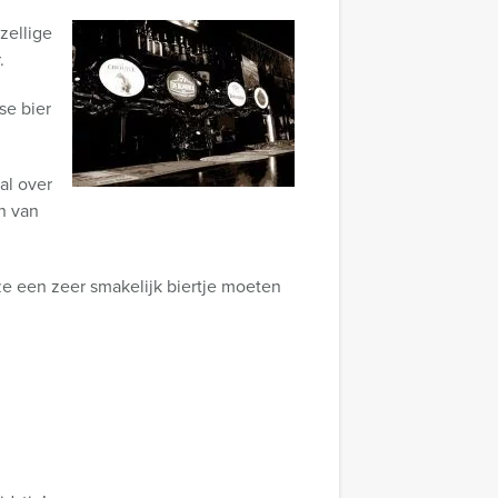
ellige
.
se bier
al over
n van
e een zeer smakelijk biertje moeten