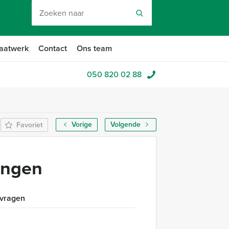
aatwerk
Contact
Ons team
050 820 02 88
Vorige
Volgende
Favoriet
ningen
 vragen