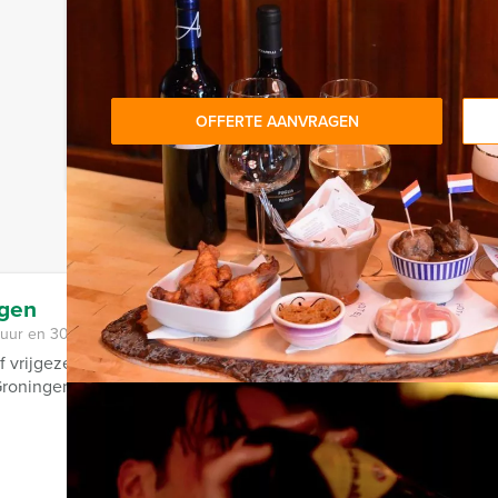
OFFERTE AANVRAGEN
ngen
 uur en 30 minuten
e of vrijgezellenfeest geheel in het teken van geheimzinnig moor
Groningen om zo snel ...