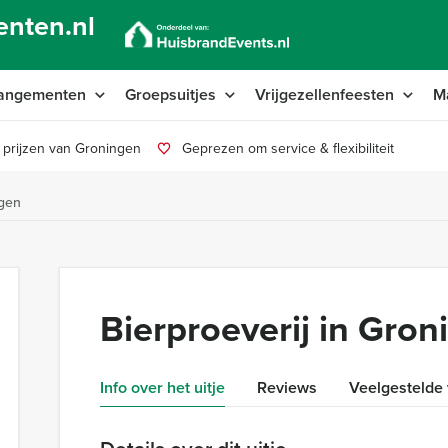
nten.nl
angementen
Groepsuitjes
Vrijgezellenfeesten
M
 prijzen van Groningen
Geprezen om service & flexibiliteit
ngen
Bierproeverij in Gro
Info over het uitje
Reviews
Veelgestelde