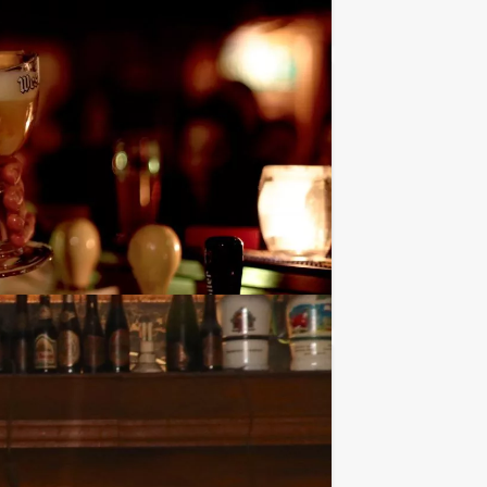
Favoriet
€ 27,50
Vanaf
p.p. excl. BTW
schap. Wie van u weet het meeste over
Favoriet
€ 34,50
Vanaf
p.p. excl. BTW
menten. Wij zetten jullie groepsuitje