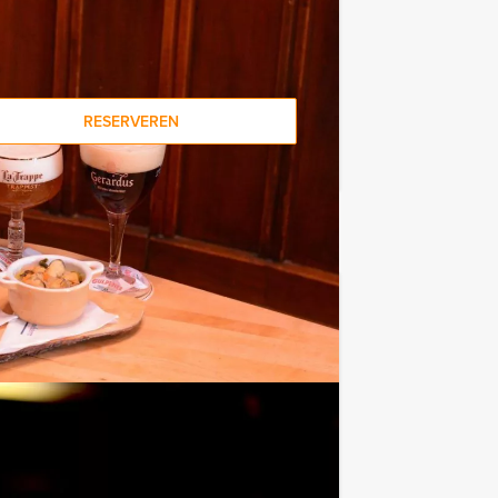
RESERVEREN
€ 22,50
Vanaf
p.p. excl. BTW
dmysterie. In speciale onderzoeksteams