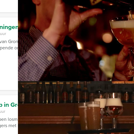
oningen
 uur
 van Groningen Evenementen testen wij de kennis van uw gezel
opende onderwerpen die tijdens de ...
p in Groningen
uur
pen losmaken begint met de Salsa Workshop van Groningen Evene
igers met één van de meest ...