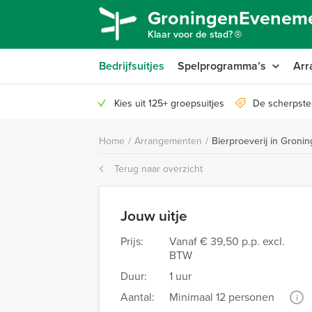
GroningenEveneme
®
Klaar voor de stad?
Bedrijfsuitjes
Spelprogramma’s
Arr
Kies uit 125+ groepsuitjes
De scherpste
Home
/
Arrangementen
/
Bierproeverij in Groni
Terug naar overzicht
Jouw uitje
Prijs:
Vanaf
€ 39,50 p.p. excl.
BTW
Duur:
1 uur
Aantal:
Minimaal 12 personen
i