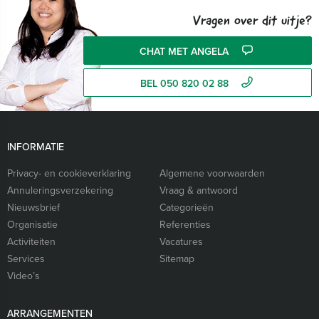
Vragen over dit uitje?
CHAT MET ANGELA
BEL 050 820 02 88
INFORMATIE
Privacy- en cookieverklaring
Algemene voorwaarden
Annuleringsverzekering
Vraag & antwoord
Nieuwsbrief
Categorieën
Organisatie
Referenties
Activiteiten
Vacatures
Services
Sitemap
Video’s
ARRANGEMENTEN