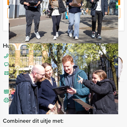
RESERVEREN
Ik heb een vraag over dit uitje
Hulp nodig bij het kiezen?
050 820 02 88
Chat met Angela
Stuur ons een mailtje
Bel mij terug
Bekijk printbare versie
Combineer dit uitje met: