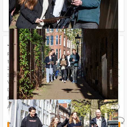
Komt u niet aan het minimale aantal deelnemers voor
dit uitdagende uitje? Als u bereid bent voor het
minimale aantal te betalen, kunt u ook gewoon voor
minder personen boeken!
Jouw uitje
Prijs :
12 - 19 personen
€ 34,50 p.p.
20 - 29 personen
€ 32,50 p.p.
30 - 39 personen
€ 29,50 p.p.
Vanaf 40 personen
€ 27,50 p.p.
De prijzen zijn exclusief BTW
Duur:
2 uur en 30 minuten
Aantal:
Minimaal 12 personen
i
Geheel vrijblijvend
OFFERTE AANVRAGEN