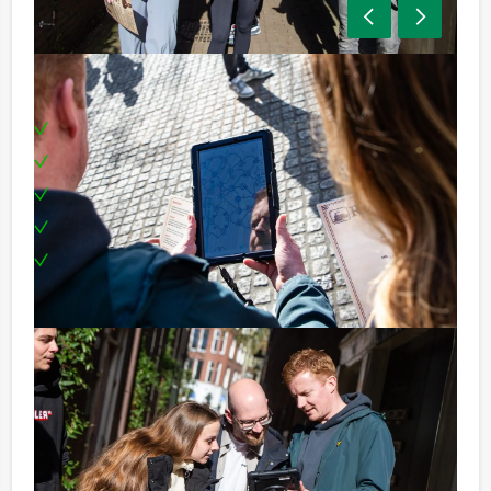
Inclusief:
Een tablet per team
Enthousiaste begeleiding
Een drankje
Een mooie prijs voor het winnende team
Te boeken op uw gewenste dag en tijdstip!
Tip:
Uiteraard is dit gezellige bedrijfsuitje van Groningen
Evenementen uitstekend te combineren met een
heerlijke lunch vooraf of een uitgebreid diner na
afloop. U kunt dit spel ook combineren met andere
spelevenementen. Informeer naar de mogelijkheden!