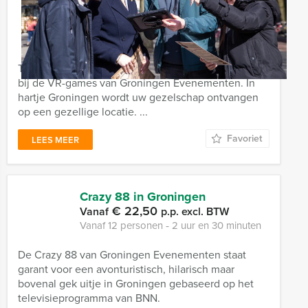
VR Squad Game in Groningen
€ 37,50
Vanaf
p.p. excl. BTW
Vanaf 12 personen ‐ 2 uur
Teambuilding, én een unieke ervaring komen samen
bij de VR-games van Groningen Evenementen. In
hartje Groningen wordt uw gezelschap ontvangen
op een gezellige locatie. ...
Favoriet
LEES MEER
Crazy 88 in Groningen
€ 22,50
Vanaf
p.p. excl. BTW
Vanaf 12 personen ‐ 2 uur en 30 minuten
De Crazy 88 van Groningen Evenementen staat
garant voor een avonturistisch, hilarisch maar
bovenal gek uitje in Groningen gebaseerd op het
televisieprogramma van BNN.