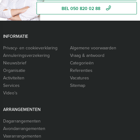
BEL 050 820 02 88
INFORMATIE
Privacy- en cookieverklaring
Algemene voorwaarden
Annuleringsverzekering
Vraag & antwoord
Nieuwsbrief
Categorieën
Organisatie
Referenties
Activiteiten
Vacatures
Services
Sitemap
Video’s
ARRANGEMENTEN
Dagarrangementen
Avondarrangementen
Vaararrangementen