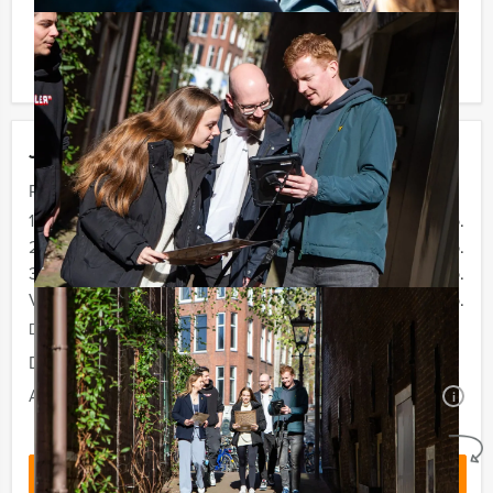
website is geen vaststaand gegeven. U kunt ook met
minder mensen deelnemen, mits u voor het minimale
aantal personen betaalt.
Jouw uitje
Prijs :
12 - 19 personen
€ 34,50 p.p.
20 - 29 personen
€ 32,50 p.p.
30 - 39 personen
€ 29,50 p.p.
Vanaf 40 personen
€ 27,50 p.p.
De prijzen zijn exclusief BTW
Duur:
2 uur en 30 minuten
Aantal:
Minimaal 12 personen
i
Geheel vrijblijvend
OFFERTE AANVRAGEN