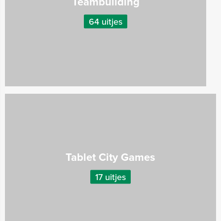
Teambuilding
64 uitjes
Tablet City Games
17 uitjes