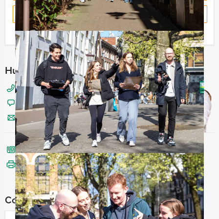
RESERVEREN
Ik heb een vraag over dit uitje
Hulp nodig bij het kiezen?
050 820 02 88
Chat met Angela
Stuur ons een mailtje
Bel mij terug
Bekijk printbare versie
Combineer dit uitje met: