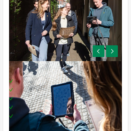
Inclusief:
Tablets
Enthousiaste begeleiding
1 drankje
Een leuke prijs voor het winnende team
Te boeken op uw gewenste dag en tijdstip!
Het minimale aantal dat staat aangegeven op onze