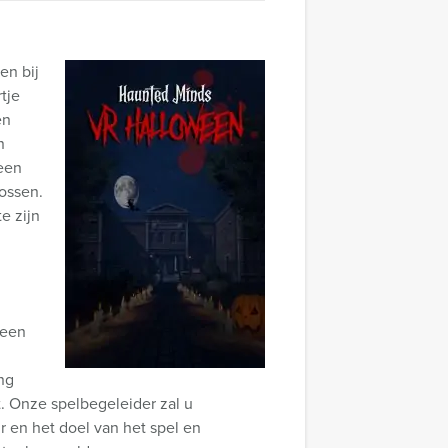
en bij
tje
en
n
een
lossen.
e zijn
 een
ng
mt. Onze spelbegeleider zal u
r en het doel van het spel en