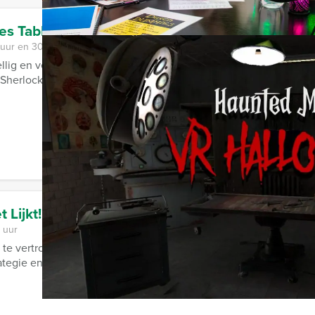
es Tablet Game in Groningen
 uur en 30 minuten
lig en verrassend bedrijfsuitje organiseren en gelijk de binnen
Sherlock Holmes Tablet Game van ...
 Lijkt!
 uur
nct te vertrouwen als alles anders blijkt dan je denkt? Niets is wat
tegie en ...