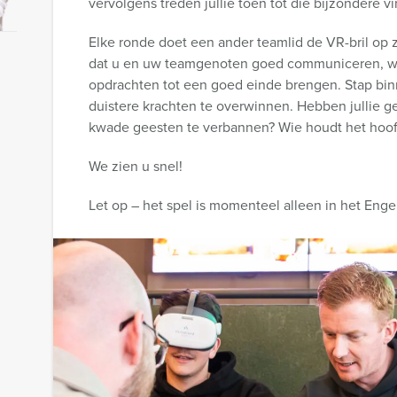
vervolgens treden jullie toen tot die bijzondere vi
Elke ronde doet een ander teamlid de VR-bril op zi
dat u en uw teamgenoten goed communiceren, wan
opdrachten tot een goed einde brengen. Stap bi
duistere krachten te overwinnen. Hebben jullie 
kwade geesten te verbannen? Wie houdt het hoof
We zien u snel!
Let op – het spel is momenteel alleen in het Enge