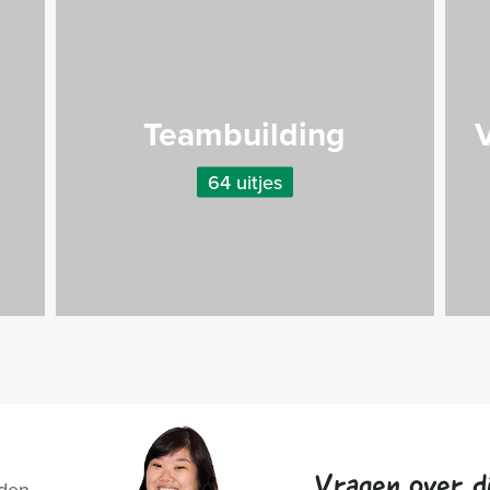
Teambuilding
V
64 uitjes
Vragen over di