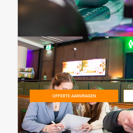
Tip!
Niet telkens uw knip hoeven trekken om uw drankj
persoon per uur (excl. BTW) kunt u gebruikmaken
onbeperkt kunt genieten van bier, fris, huiswijn, 
achteraf niet voor verrassingen te staan!
Reservering voor kleinere groepen:
Afhankelijk van het minimaal aantal deelnemers b
dit arrangement. U kunt altijd voor minder perso
minimale prijs te betalen.
OFFERTE AANVRAGEN