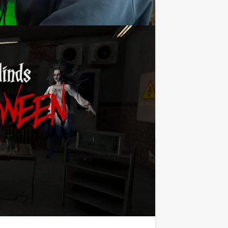
€ 27,50
Vanaf
p.p. excl. BTW
stad van Groningen van top tot teen
Favoriet
€ 34,50
Vanaf
p.p. excl. BTW
 het lijkt is een verrassende groepsgame