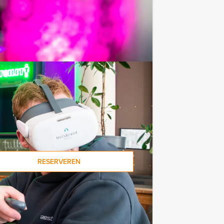
e af te rekenen? Voor € 13,50 per
 van het drankarrangement, waarbij u
koffie en thee. En… zo komt u ook
erekenen wij de minimale prijs voor
nen boeken als u bereid bent om de
RESERVEREN