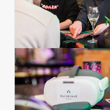
Inclusief:
Professionele begeleiding
Moderne VR-brillen
Leuke prijs voor het winnende team
Te boeken op uw gewenste dag en tijdstip!