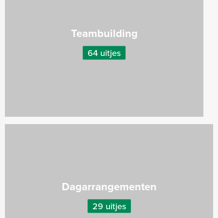
Teambuilding
64 uitjes
Dagarrangementen
29 uitjes