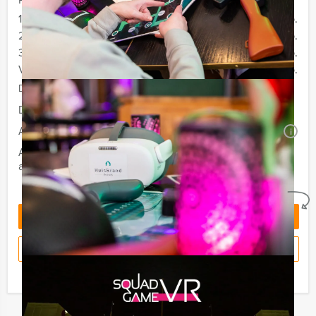
12 - 19 personen
€ 67,50 p.p.
20 - 29 personen
€ 64,50 p.p.
30 - 39 personen
€ 59,50 p.p.
Vanaf 40 personen
€ 57,50 p.p.
De prijzen zijn exclusief BTW
Duur:
3 uur
Aantal:
Minimaal 12 personen
i
Afhankelijk van de in overleg gekozen locatie voor uw
arrangement kan een extra zaalhuur worden berekend
Geheel vrijblijvend
OFFERTE AANVRAGEN
RESERVEREN
Ik heb een vraag over dit uitje