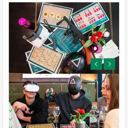
Inclusief:
Professionele begeleiding
Moderne VR-brillen
Uitgebreide lunch
Leuke prijs voor het winnende team
Te boeken op uw gewenste dag en tijdstip!