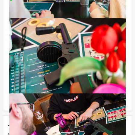
Tip!
Niet telkens uw knip hoeven trekken om uw drankje af
te rekenen? Voor € 13,50 per persoon per uur (excl.
BTW) kunt u gebruikmaken van het drankarrangement,
waarbij u onbeperkt kunt genieten van bier, fris,
huiswijn, koffie en thee. En… zo komt u ook achteraf
niet voor verrassingen te staan!
Reservering voor kleinere groepen
Afhankelijk van het minimaal aantal deelnemers
berekenen wij de minimale prijs voor dit arrangement.
U kunt altijd voor minder personen boeken als u bereid
bent om de minimale prijs te betalen.
Jouw uitje
Prijs :