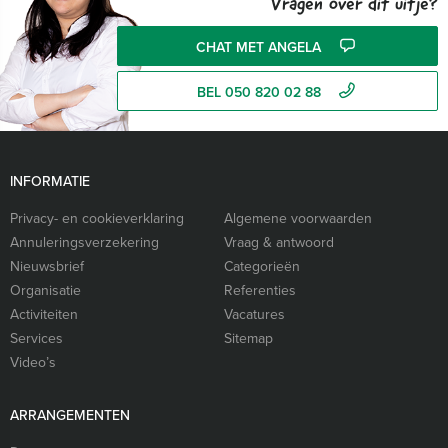
Vragen over dit uitje?
CHAT MET ANGELA
BEL 050 820 02 88
INFORMATIE
Privacy- en cookieverklaring
Algemene voorwaarden
Annuleringsverzekering
Vraag & antwoord
Nieuwsbrief
Categorieën
Organisatie
Referenties
Activiteiten
Vacatures
Services
Sitemap
Video’s
ARRANGEMENTEN