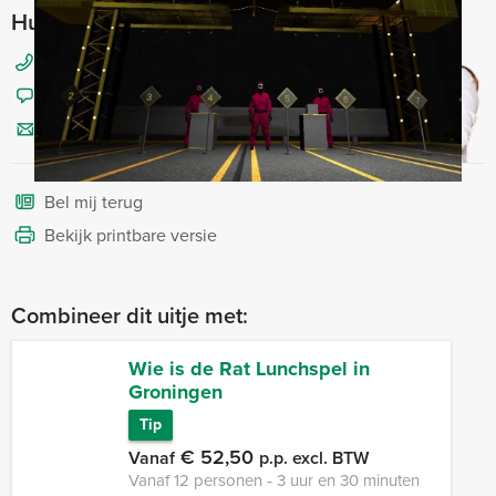
Hulp nodig bij het kiezen?
050 820 02 88
Chat met Angela
Stuur ons een mailtje
Bel mij terug
Bekijk printbare versie
Combineer dit uitje met:
Wie is de Rat Lunchspel in
Groningen
Tip
€ 52,50
Vanaf
p.p. excl. BTW
Vanaf 12 personen ‐ 3 uur en 30 minuten