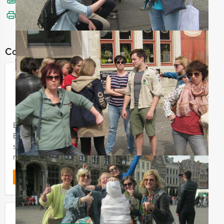
Bel mij terug
Bekijk printbare versie
Combineer dit uitje met:
Ik Hou van Holland Dinerspel in
Groningen
€ 64,50
Vanaf
p.p. excl. BTW
Vanaf 12 personen ‐ 4 uur
Bekend van televisie, en nu te spelen bij Groningen
Evenementen! Ik Hou van Holland in Groningen
staat bol van de verrassingen en feestelijke
momenten, de gehele quiz ...
Favoriet
LEES MEER
Gronings Gezelligste Feestavond