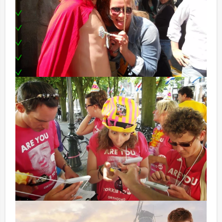
Enthousiaste begeleiding
Teambuilding, leuk als bedrijfsuitje
Leuke prijs voor het winnende team
Filmmateriaal wordt digitaal verzonden
Te boeken op uw gewenste dag en tijdstip!
TIP:
Niet telkens uw knip hoeven trekken om uw drankje af
te rekenen? Voor € 12,50 per persoon per uur dat u in
het restaurant doorbrengt (excl. BTW) kunt u
gebruikmaken van het drankarrangement, waarbij u
onbeperkt kunt genieten van bier, fris, huiswijn, koffie
en thee. En... zo komt u ook achteraf niet voor
verrassingen te staan!
Het minimale aantal personen dat voor dit groepsuitje
op onze site staan aangegeven is geen vaststaand