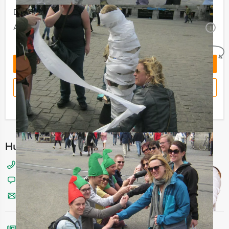
Duur:
5 uur
Aantal:
Minimaal 12 personen
i
Geheel vrijblijvend
OFFERTE AANVRAGEN
RESERVEREN
Ik heb een vraag over dit uitje
Hulp nodig bij het kiezen?
050 820 02 88
Chat met Angela
Stuur ons een mailtje