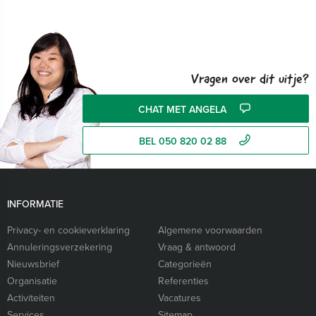
Vragen over dit uitje?
CHAT MET ANGELA
BEL 050 820 02 88
INFORMATIE
Privacy- en cookieverklaring
Algemene voorwaarden
Annuleringsverzekering
Vraag & antwoord
Nieuwsbrief
Categorieën
Organisatie
Referenties
Activiteiten
Vacatures
Services
Sitemap