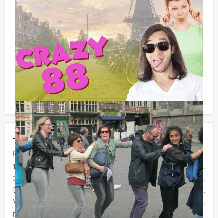
gegeven. U kunt ook gewoon voor minder personen
boeken maar u komt dan uit op een hogere
gemiddelde prijs per persoon.
Ieder onderdeel van bovenstaand arrangement van
Groningen Evenementen is natuurlijk ook los te
boeken of in een andere volgorde of samenstelling aan
uw groepsuitje of bedrijfsuitje in Groningen toe te
voegen. Wij stellen uw uitje geheel op maat samen!
Jouw uitje
Prijs :
12 - 19 personen
€ 69,50 p.p.
20 - 29 personen
€ 66,50 p.p.
30 - 39 personen
€ 64,50 p.p.
Vanaf 40 personen
€ 62,50 p.p.
De prijzen zijn exclusief BTW