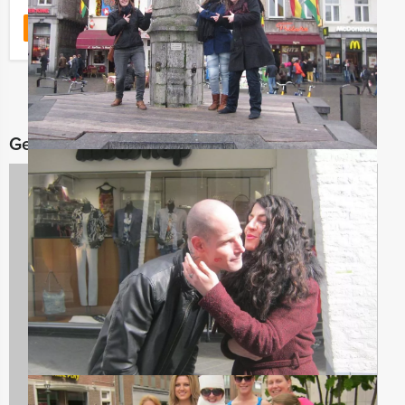
Favoriet
LEES MEER
Gerelateerde categorieën
Avondarrangementen
32 uitjes