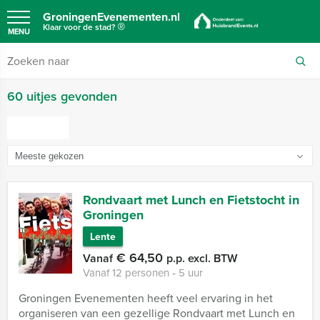
GroningenEvenementen.nl
®
Klaar voor de stad?
MENU
60 uitjes gevonden
FILTER
Rondvaart met Lunch en Fietstocht in
Groningen
Lente
€ 64,50
Vanaf
p.p. excl. BTW
Vanaf 12 personen ‐ 5 uur
Groningen Evenementen heeft veel ervaring in het
organiseren van een gezellige Rondvaart met Lunch en