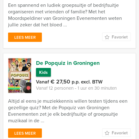
Een spannend en ludiek groepsuitje of bedrijfsuitje
organiseren met vrienden of familie? Met het
Moordspeldiner van Groningen Evenementen weten
jullie zeker dat het bloed ...
Favoriet
LEES MEER
De Popquiz in Groningen
Kids
€ 27,50
Vanaf
p.p. excl. BTW
Vanaf 12 personen ‐ 1 uur en 30 minuten
Altijd al eens je muziekkennis willen testen tijdens een
gezellige quiz? Met de Popquiz van Groningen
Evenementen zet je elk bedrijfsuitje of groepsuitje
muzikaal in de ...
Favoriet
LEES MEER